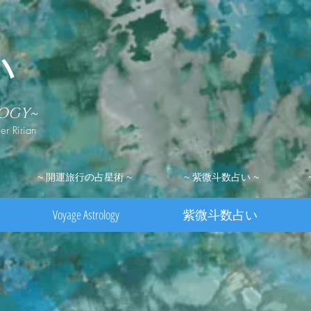
い
LOGY~
ler Ririan
~ 開運旅行の占星術 ~
~ 紫微斗数占い ~
Voyage Astrology
紫微斗数占い