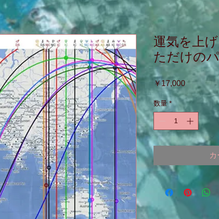
運気を上げ
ただけの
価
￥17,000
格
数量
*
カ