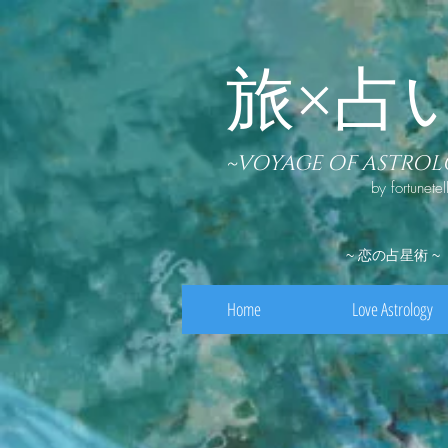
旅×
​占
~VOYAGE OF ASTRO
by fortunetel
~ 恋の占星術 ~
Home
Love Astrology