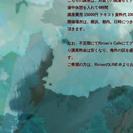
こちらの講座は、対面での開運セミナ
途中休憩を入れて4時間
講座費用 15000円 テキスト資料代 20
開催場所は、横浜、都内。日時につき
頂きます。
なお、不定期にてRirian's Caf
り講座料金は安くなり、海外の話を盛
す。
ご希望の方は、RirianのLINE＠より