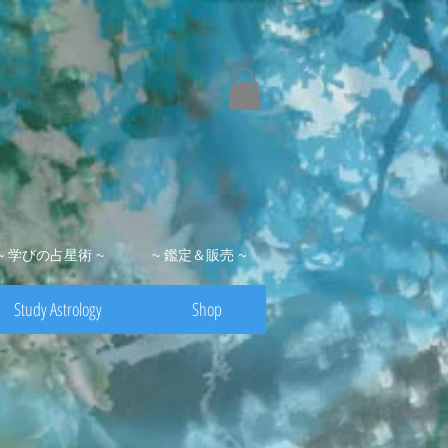
~ 学びの占星術 ~
~ 鑑定＆販売 ~
Study Astrology
Shop